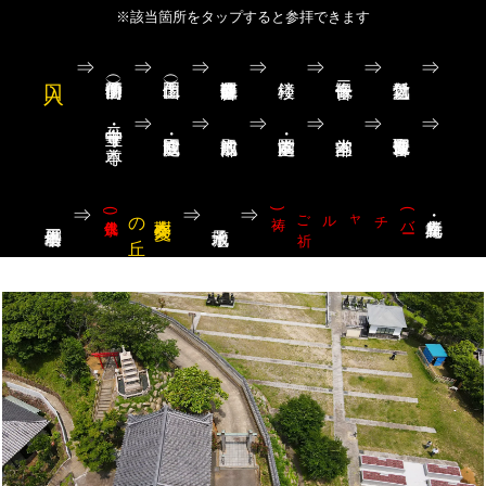
※該当箇所をタップすると参拝できます
⇒
⇒
⇒
⇒
⇒
⇒
⇒
⇒
⇒
⇒
⇒
⇒
⇒
寺宝堂・十二守り本尊
⇒
⇒
⇒
(永代供養)
丘
樹木葬
愛久
の
祷)
(
バ
ー
チャルご
祈