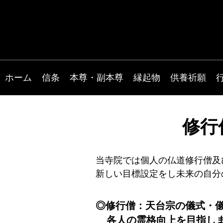
ホーム
信条
本尊・副本尊
縁起物
供養祈願
修行
当寺院では個人の仏道修行僧及
新しい目標設定をし未来の自分
◎修行僧：天台宗の儀式・
各人の霊格向上を目指し