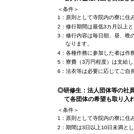
＜条件＞
1：原則として寺院内の寮に住
2：修行期間は最低3カ月以上
3：修行内容は毎日朝、昼、晩
なります。
4：各種作務に参加した者は作
5：寮費（3万円程度）は支給
6：法衣等は必要に応じてご自
◎研修生：法人団体等の社
て各団体の希望も取り入
＜条件＞
1：原則として寺院内の寮に住
2：期間は3日以上10日未満と